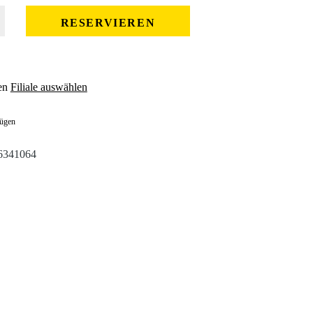
 gewünschten Wert ein oder benutze die Schaltflächen um die Anzahl zu erhöhe
RESERVIEREN
en
Filiale auswählen
fügen
6341064