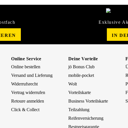
ostfach
Exklusive Ak
IEREN
IN D
Online Service
Deine Vorteile
Online bestellen
jö Bonus Club
Ü
Versand und Lieferung
mobile-pocket
R
Widerrufsrecht
Wolt
P
Vertrag widerrufen
Vorteilskarte
F
Retoure anmelden
Business Vorteilskarte
S
Click & Collect
Teilzahlung
Reifenversicherung
Bestpreisgarantie