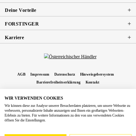
Deine Vorteile
FORSTINGER
Karriere
AGB
Impressum
Datenschutz
Hinweisgebersystem
Barrierefreiheitserklärung
Kontakt
WIR VERWENDEN COOKIES
* Alle Preise inkl. gesetzl. Mehrwertsteuer zzgl.
Versandkosten
und ggf.
Wir können diese zur Analyse unserer Besucherdaten platzieren, um unsere Webseite zu
Nachnahmegebühren, wenn nicht anders angegeben.
verbessern, personalisierte Inhalte anzuzeigen und Ihnen ein großartiges Webseiten-
Erlebnis zu bieten. Für weitere Informationen zu den von uns verwendeten Cookies
Copyright 2026 Forstinger Österreich GmbH
öffnen Sie die Einstellungen.
Königstetter Straße 128 - 134/OG3, 3430 Tulln
Nach geltendem Recht ist Forstinger verpflichtet, seine Kunden auf die Existenz der