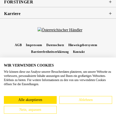
FORSTINGER
Karriere
AGB
Impressum
Datenschutz
Hinweisgebersystem
Barrierefreiheitserklärung
Kontakt
WIR VERWENDEN COOKIES
* Alle Preise inkl. gesetzl. Mehrwertsteuer zzgl.
Versandkosten
und ggf.
Wir können diese zur Analyse unserer Besucherdaten platzieren, um unsere Webseite zu
Nachnahmegebühren, wenn nicht anders angegeben.
verbessern, personalisierte Inhalte anzuzeigen und Ihnen ein großartiges Webseiten-
Erlebnis zu bieten. Für weitere Informationen zu den von uns verwendeten Cookies
Copyright 2026 Forstinger Österreich GmbH
öffnen Sie die Einstellungen.
Königstetter Straße 128 - 134/OG3, 3430 Tulln
Nach geltendem Recht ist Forstinger verpflichtet, seine Kunden auf die Existenz der
europäschen Online-Streitbeilegungs-Plattform hinzuweisen:
webgate.ec.europa.eu/odr
Alle akzeptieren
Ablehnen
Nein, anpassen