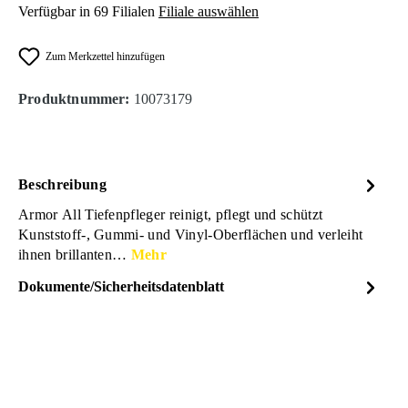
Verfügbar in 69 Filialen
Filiale auswählen
Zum Merkzettel hinzufügen
Produktnummer:
10073179
Beschreibung
Armor All Tiefenpfleger reinigt, pflegt und schützt
Kunststoff-, Gummi- und Vinyl-Oberflächen und verleiht
ihnen brillanten…
Mehr
Dokumente/Sicherheitsdatenblatt
Dateiname
ARMOR-ALL-Tiefenpflege-
DOWNLOAD
glaenzend-300ml-
10073179.pdf