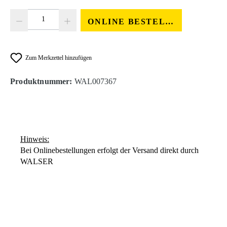
Produkt Anzahl: Gib den gewünschten Wert ein oder benutze die Schaltfläc
ONLINE BESTELLEN
Zum Merkzettel hinzufügen
Produktnummer:
WAL007367
Hinweis:
Bei Onlinebestellungen erfolgt der Versand direkt durch
WALSER