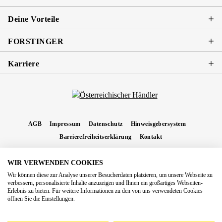
Deine Vorteile
FORSTINGER
Karriere
AGB
Impressum
Datenschutz
Hinweisgebersystem
Barrierefreiheitserklärung
Kontakt
WIR VERWENDEN COOKIES
* Alle Preise inkl. gesetzl. Mehrwertsteuer zzgl.
Versandkosten
und ggf.
Wir können diese zur Analyse unserer Besucherdaten platzieren, um unsere Webseite zu
Nachnahmegebühren, wenn nicht anders angegeben.
verbessern, personalisierte Inhalte anzuzeigen und Ihnen ein großartiges Webseiten-
Erlebnis zu bieten. Für weitere Informationen zu den von uns verwendeten Cookies
Copyright 2026 Forstinger Österreich GmbH
öffnen Sie die Einstellungen.
Königstetter Straße 128 - 134/OG3, 3430 Tulln
Nach geltendem Recht ist Forstinger verpflichtet, seine Kunden auf die Existenz der