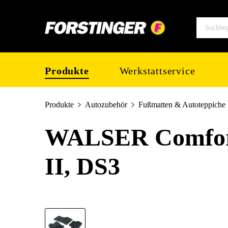
springen
Zur Hauptnavigation springen
Produkte
Werkstattservice
Produkte
Autozubehör
Fußmatten & Autoteppiche
WALSER Comfort
II, DS3
Bildergalerie überspringen