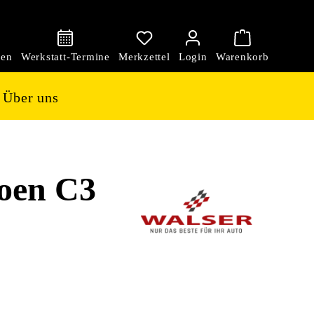
den
Über uns
oen C3