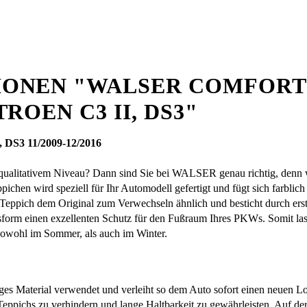
ONEN "WALSER COMFORT
ROEN C3 II, DS3"
, DS3 11/2009-12/2016
qualitativem Niveau? Dann sind Sie bei WALSER genau richtig, denn w
pichen wird speziell für Ihr Automodell gefertigt und fügt sich farbli
Teppich dem Original zum Verwechseln ähnlich und besticht durch erstk
ssform einen exzellenten Schutz für den Fußraum Ihres PKWs. Somit l
owohl im Sommer, als auch im Winter.
iges Material verwendet und verleiht so dem Auto sofort einen neuen L
eppichs zu verhindern und lange Haltbarkeit zu gewährleisten. Auf der 