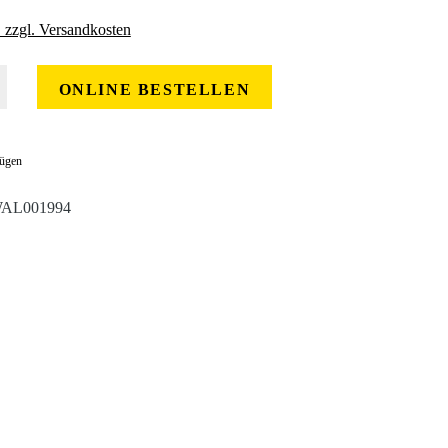
. zzgl. Versandkosten
 gewünschten Wert ein oder benutze die Schaltflächen um die Anzahl zu erhöhe
ONLINE BESTELLEN
fügen
AL001994