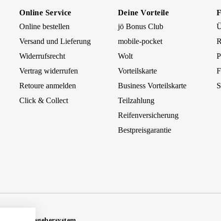
Online Service
Deine Vorteile
Online bestellen
jö Bonus Club
Ü
Versand und Lieferung
mobile-pocket
R
Widerrufsrecht
Wolt
P
Vertrag widerrufen
Vorteilskarte
F
Retoure anmelden
Business Vorteilskarte
S
Click & Collect
Teilzahlung
Reifenversicherung
Bestpreisgarantie
Hinweisgebersystem