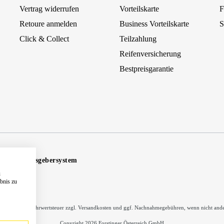
Vertrag widerrufen
Vorteilskarte
F
Retoure anmelden
Business Vorteilskarte
S
Click & Collect
Teilzahlung
Reifenversicherung
Bestpreisgarantie
Hinweisgebersystem
u
ebnis zu
inkl. gesetzl. Mehrwertsteuer zzgl.
Versandkosten
und ggf. Nachnahmegebühren, wenn nicht ande
Copyright 2026 Forstinger Österreich GmbH