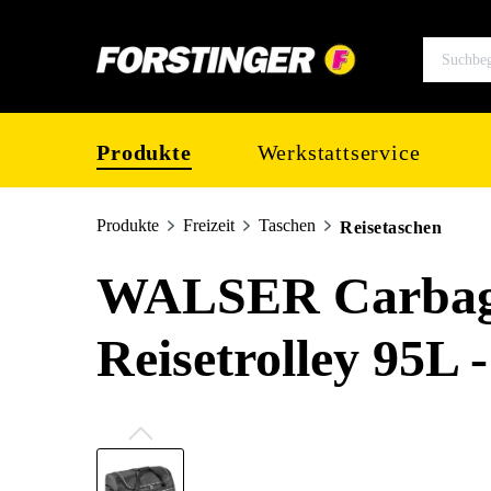
springen
Zur Hauptnavigation springen
Produkte
Werkstattservice
Produkte
Freizeit
Taschen
Reisetaschen
WALSER Carbags 
Reisetrolley 95L 
Bildergalerie überspringen