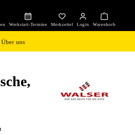
den
Über uns
sche,
*