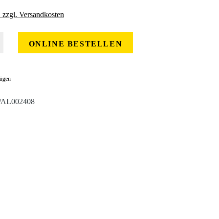
. zzgl. Versandkosten
 gewünschten Wert ein oder benutze die Schaltflächen um die Anzahl zu erhöhe
ONLINE BESTELLEN
fügen
AL002408