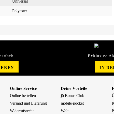
Universal
Polyester
ostfach
Exklusive Ak
IEREN
IN D
Online Service
Deine Vorteile
Online bestellen
jö Bonus Club
Ü
Versand und Lieferung
mobile-pocket
R
Widerrufsrecht
Wolt
P