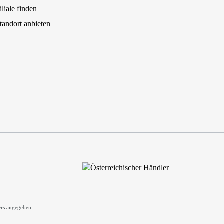
iliale finden
tandort anbieten
rs angegeben.