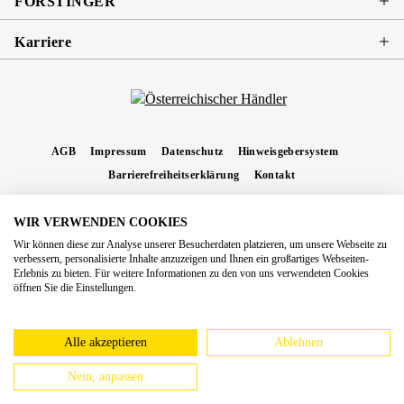
FORSTINGER
Karriere
AGB
Impressum
Datenschutz
Hinweisgebersystem
Barrierefreiheitserklärung
Kontakt
WIR VERWENDEN COOKIES
* Alle Preise inkl. gesetzl. Mehrwertsteuer zzgl.
Versandkosten
und ggf.
Wir können diese zur Analyse unserer Besucherdaten platzieren, um unsere Webseite zu
Nachnahmegebühren, wenn nicht anders angegeben.
verbessern, personalisierte Inhalte anzuzeigen und Ihnen ein großartiges Webseiten-
Erlebnis zu bieten. Für weitere Informationen zu den von uns verwendeten Cookies
Copyright 2026 Forstinger Österreich GmbH
öffnen Sie die Einstellungen.
Königstetter Straße 128 - 134/OG3, 3430 Tulln
Nach geltendem Recht ist Forstinger verpflichtet, seine Kunden auf die Existenz der
europäschen Online-Streitbeilegungs-Plattform hinzuweisen:
webgate.ec.europa.eu/odr
Alle akzeptieren
Ablehnen
Nein, anpassen