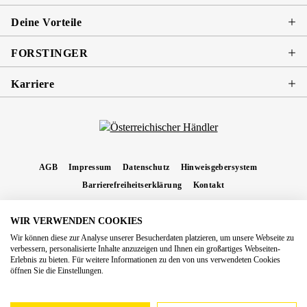
Deine Vorteile
FORSTINGER
Karriere
AGB
Impressum
Datenschutz
Hinweisgebersystem
Barrierefreiheitserklärung
Kontakt
WIR VERWENDEN COOKIES
* Alle Preise inkl. gesetzl. Mehrwertsteuer zzgl.
Versandkosten
und ggf.
Wir können diese zur Analyse unserer Besucherdaten platzieren, um unsere Webseite zu
Nachnahmegebühren, wenn nicht anders angegeben.
verbessern, personalisierte Inhalte anzuzeigen und Ihnen ein großartiges Webseiten-
Erlebnis zu bieten. Für weitere Informationen zu den von uns verwendeten Cookies
Copyright 2026 Forstinger Österreich GmbH
öffnen Sie die Einstellungen.
Königstetter Straße 128 - 134/OG3, 3430 Tulln
Nach geltendem Recht ist Forstinger verpflichtet, seine Kunden auf die Existenz der