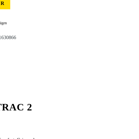
ER
fügen
1630866
RAC 2