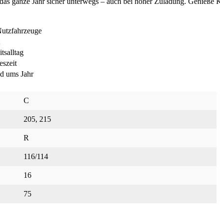
 ganze Jahr sicher unterwegs – auch bei hoher Zuladung. Genieße 
 Nutzfahrzeuge
t
tsalltag
eszeit
nd ums Jahr
C
205
, 215
R
116/114
16
75