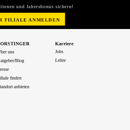
tionen und Jahresbonus sichern!
ER FILIALE ANMELDEN
FORSTINGER
Karriere
Jobs
ber uns
Lehre
atgeber/Blog
resse
iliale finden
tandort anbieten