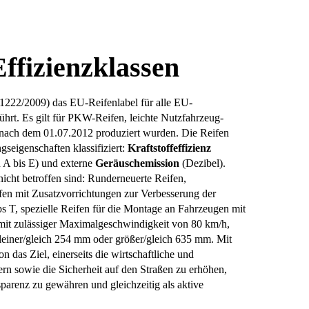
Effizienzklassen
1222/2009) das EU-Reifenlabel für alle EU-
führt. Es gilt für PKW-Reifen, leichte Nutzfahrzeug-
 nach dem 01.07.2012 produziert wurden. Die Reifen
seigenschaften klassifiziert:
Kraftstoffeffizienz
 A bis E) und externe
Geräuschemission
(Dezibel).
cht betroffen sind: Runderneuerte Reifen,
fen mit Zusatzvorrichtungen zur Verbesserung der
ps T, spezielle Reifen für die Montage an Fahrzeugen mit
mit zulässiger Maximalgeschwindigkeit von 80 km/h,
leiner/gleich 254 mm oder größer/gleich 635 mm. Mit
 das Ziel, einerseits die wirtschaftliche und
ern sowie die Sicherheit auf den Straßen zu erhöhen,
parenz zu gewähren und gleichzeitig als aktive