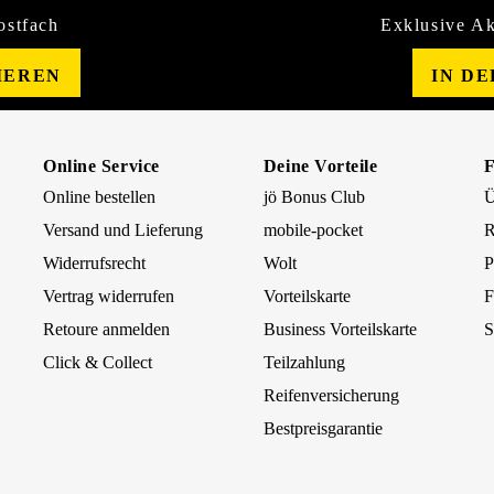
ostfach
Exklusive Ak
IEREN
IN D
Online Service
Deine Vorteile
Online bestellen
jö Bonus Club
Ü
Versand und Lieferung
mobile-pocket
R
Widerrufsrecht
Wolt
P
Vertrag widerrufen
Vorteilskarte
F
Retoure anmelden
Business Vorteilskarte
S
Click & Collect
Teilzahlung
Reifenversicherung
Bestpreisgarantie