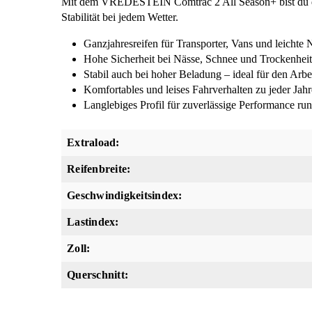
Mit dem VREDESTEIN Comtrac 2 All Season+ bist du das
Stabilität bei jedem Wetter.
Ganzjahresreifen für Transporter, Vans und leichte
Hohe Sicherheit bei Nässe, Schnee und Trockenhei
Stabil auch bei hoher Beladung – ideal für den Arbei
Komfortables und leises Fahrverhalten zu jeder Jahr
Langlebiges Profil für zuverlässige Performance ru
Extraload:
Reifenbreite:
Geschwindigkeitsindex:
Lastindex:
Zoll:
Querschnitt: