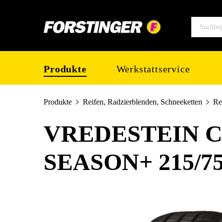
springen
Zur Hauptnavigation springen
Produkte
Werkstattservice
Produkte
Reifen, Radzierblenden, Schneeketten
Re
VREDESTEIN 
SEASON+ 215/75
Bildergalerie überspringen