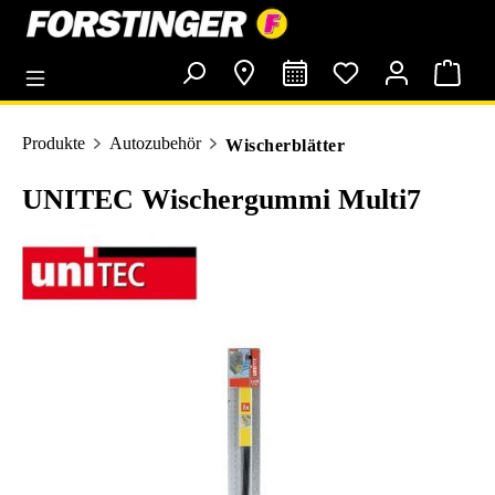
alt springen
Produkte
Autozubehör
Wischerblätter
UNITEC Wischergummi Multi7
Bildergalerie überspringen