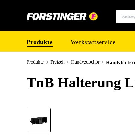
springen
Zur Hauptnavigation springen
Produkte
Werkstattservice
Produkte
Freizeit
Handyzubehör
Handyhalter
TnB Halterung L
Bildergalerie überspringen