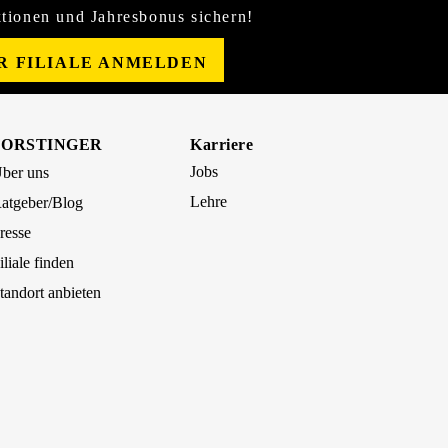
tionen und Jahresbonus sichern!
ER FILIALE ANMELDEN
FORSTINGER
Karriere
Jobs
ber uns
Lehre
atgeber/Blog
resse
iliale finden
tandort anbieten