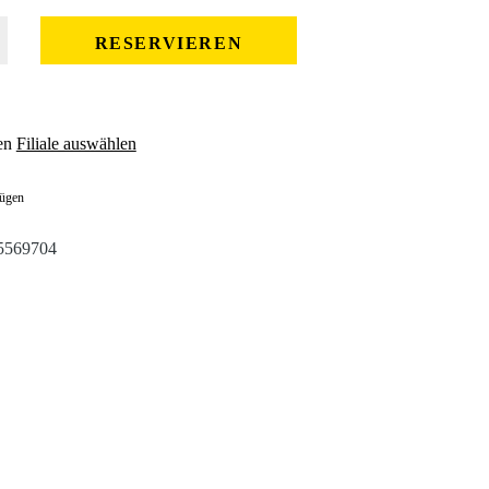
 gewünschten Wert ein oder benutze die Schaltflächen um die Anzahl zu erhöhe
RESERVIEREN
en
Filiale auswählen
fügen
5569704