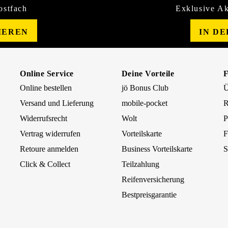
ostfach
Exklusive Ak
IEREN
IN D
Online Service
Deine Vorteile
Online bestellen
jö Bonus Club
Ü
Versand und Lieferung
mobile-pocket
R
Widerrufsrecht
Wolt
P
Vertrag widerrufen
Vorteilskarte
F
Retoure anmelden
Business Vorteilskarte
S
Click & Collect
Teilzahlung
Reifenversicherung
Bestpreisgarantie