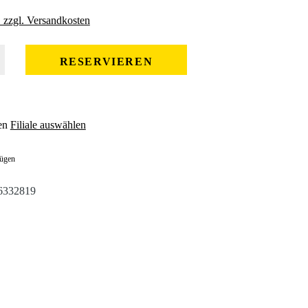
. zzgl. Versandkosten
 gewünschten Wert ein oder benutze die Schaltflächen um die Anzahl zu erhöhe
RESERVIEREN
en
Filiale auswählen
fügen
6332819