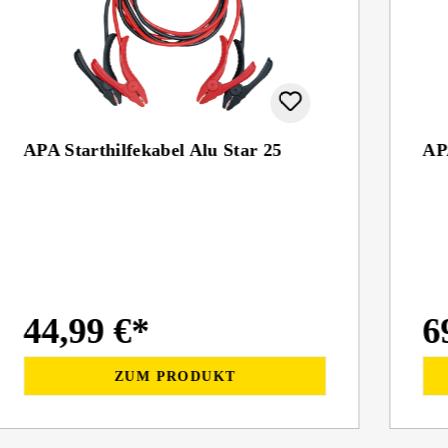
APA Starthilfekabel Alu Star 25
APA
44,99 €*
6
ZUM PRODUKT