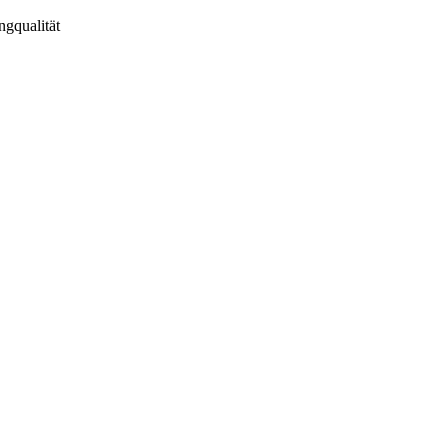
ngqualität
tt-english_26332819.pdf
inweis_26332819.pdf