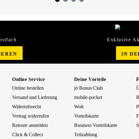
ostfach
Exklusive Ak
IEREN
IN D
Online Service
Deine Vorteile
Online bestellen
jö Bonus Club
Ü
Versand und Lieferung
mobile-pocket
R
Widerrufsrecht
Wolt
P
Vertrag widerrufen
Vorteilskarte
F
Retoure anmelden
Business Vorteilskarte
S
Click & Collect
Teilzahlung