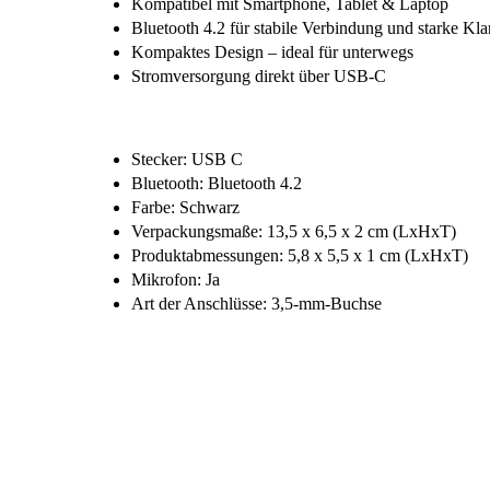
Kompatibel mit Smartphone, Tablet & Laptop
Bluetooth 4.2 für stabile Verbindung und starke Kla
Kompaktes Design – ideal für unterwegs
Stromversorgung direkt über USB-C
Stecker: USB C
Bluetooth: Bluetooth 4.2
Farbe: Schwarz
Verpackungsmaße: 13,5 x 6,5 x 2 cm (LxHxT)
Produktabmessungen: 5,8 x 5,5 x 1 cm (LxHxT)
Mikrofon: Ja
Art der Anschlüsse: 3,5-mm-Buchse
Dateiname
TnB_Bluetooth_Empfaenger_Produktdatenbla
TnB_Bluetooth_Empfaenger_Konfomitaetsh