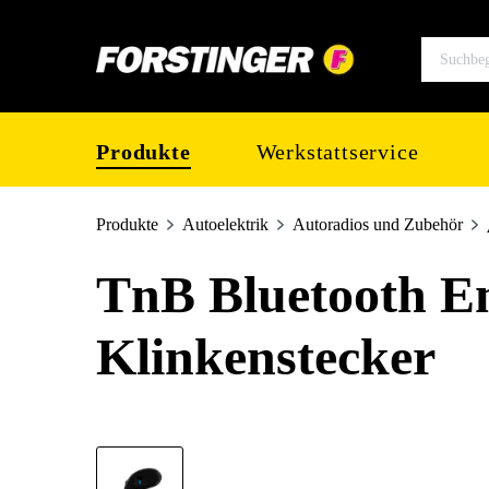
springen
Zur Hauptnavigation springen
Produkte
Werkstattservice
Produkte
Autoelektrik
Autoradios und Zubehör
TnB Bluetooth E
Klinkenstecker
Bildergalerie überspringen