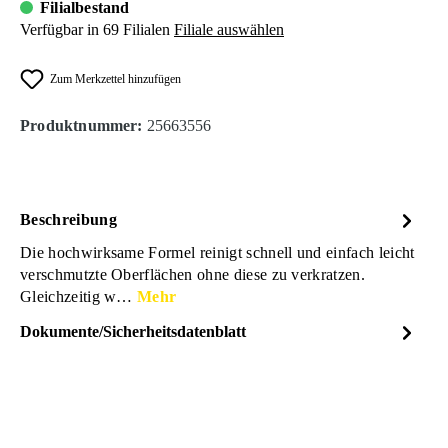
Filialbestand
Verfügbar in 69 Filialen
Filiale auswählen
Zum Merkzettel hinzufügen
Produktnummer:
25663556
Beschreibung
Die hochwirksame Formel reinigt schnell und einfach leicht
verschmutzte Oberflächen ohne diese zu verkratzen.
Gleichzeitig w…
Mehr
Dokumente/Sicherheitsdatenblatt
Dateiname
SONAX-XTREME-
DOWNLOAD
TrockenWsche-03264000-