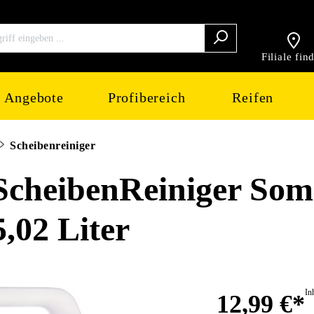
Filiale fin
Angebote
Profibereich
Reifen
Scheibenreiniger
cheibenReiniger So
5,02 Liter
In
12,99 €*