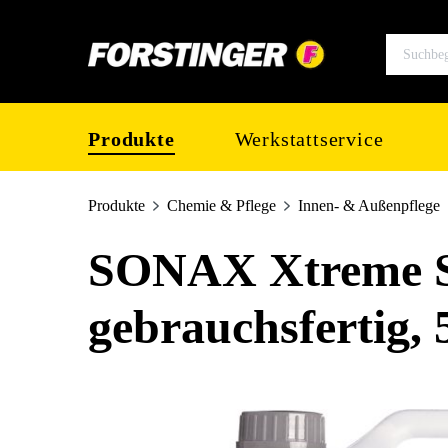
springen
Zur Hauptnavigation springen
Produkte
Werkstattservice
Produkte
Chemie & Pflege
Innen- & Außenpflege
SONAX Xtreme S
gebrauchsfertig, 
Bildergalerie überspringen