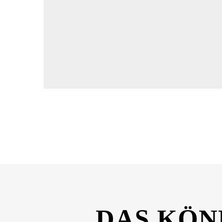
Dateiname
SONAX_Xtreme_ScheibenReiniger_Sommer_Si
DAS KÖN