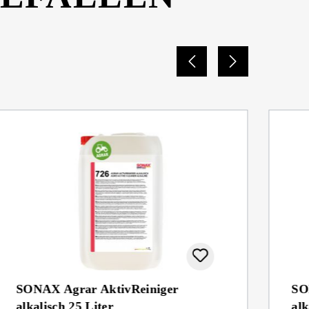
SONAX Agrar AktivReiniger
SO
alkalisch 25 Liter
alk