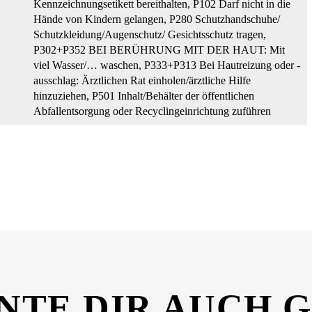
Kennzeichnungsetikett bereithalten
, P102 Darf nicht in die
Hände von Kindern gelangen
, P280 Schutzhandschuhe/
Schutzkleidung/Augenschutz/ Gesichtsschutz tragen
,
P302+P352 BEI BERÜHRUNG MIT DER HAUT: Mit
viel Wasser/… waschen
, P333+P313 Bei Hautreizung oder -
ausschlag: Ärztlichen Rat einholen/ärztliche Hilfe
hinzuziehen
, P501 Inhalt/Behälter der öffentlichen
Abfallentsorgung oder Recyclingeinrichtung zuführen
cherheitsdatenblatt_26387949.pdf
NTE DIR AUCH 