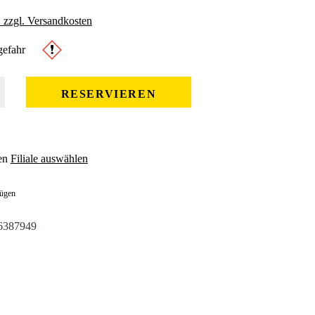
. zzgl. Versandkosten
efahr
 gewünschten Wert ein oder benutze die Schaltflächen um die Anzahl zu erhöhe
RESERVIEREN
en
Filiale auswählen
fügen
6387949