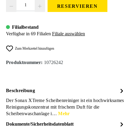
Produkt Anzahl: Gib den gewünschten Wert ein oder benutze die Schaltfläc
RESERVIEREN
Filialbestand
Verfügbar in 69 Filialen
Filiale auswählen
Zum Merkzettel hinzufügen
Produktnummer:
10726242
Beschreibung
Der Sonax XTreme Scheibenreiniger ist ein hochwirksames
Reinigungskonzentrat mit frischem Duft für die
Scheibenwaschanlage i…
Mehr
Dokumente/Sicherheitsdatenblatt