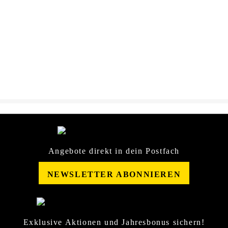
Dateiname
SONAX-XTREME-
DOWNLOAD
ScheibenReiniger-1-100-
02711410-SDB-
10726242.pdf
Angebote direkt in dein Postfach
NEWSLETTER ABONNIEREN
Exklusive Aktionen und Jahresbonus sichern!