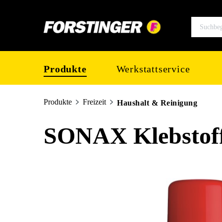
springen
Zur Hauptnavigation springen
Produkte
Werkstattservice
Produkte
Freizeit
Haushalt & Reinigung
SONAX Klebstoff
Bildergalerie überspringen