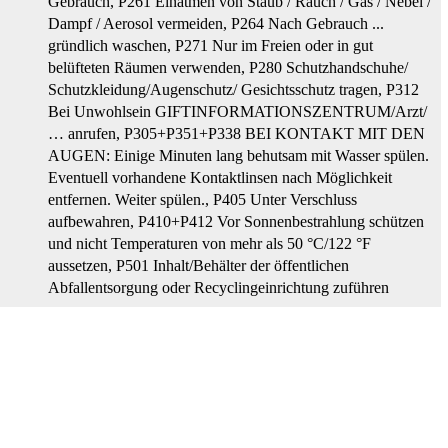
Gebrauch
, P261 Einatmen von Staub / Rauch / Gas / Nebel /
Dampf / Aerosol vermeiden
, P264 Nach Gebrauch ...
gründlich waschen
, P271 Nur im Freien oder in gut
belüfteten Räumen verwenden
, P280 Schutzhandschuhe/
Schutzkleidung/Augenschutz/ Gesichtsschutz tragen
, P312
Bei Unwohlsein GIFTINFORMATIONSZENTRUM/Arzt/
… anrufen
, P305+P351+P338 BEI KONTAKT MIT DEN
AUGEN: Einige Minuten lang behutsam mit Wasser spülen.
Eventuell vorhandene Kontaktlinsen nach Möglichkeit
entfernen. Weiter spülen.
, P405 Unter Verschluss
aufbewahren
, P410+P412 Vor Sonnenbestrahlung schützen
und nicht Temperaturen von mehr als 50 °C/122 °F
aussetzen
, P501 Inhalt/Behälter der öffentlichen
Abfallentsorgung oder Recyclingeinrichtung zuführen
-SDB-25663624.pdf