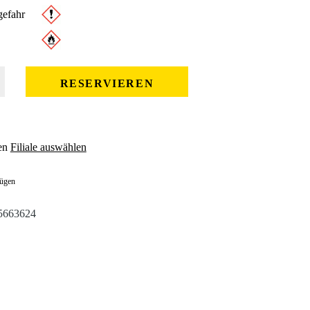
efahr
 gewünschten Wert ein oder benutze die Schaltflächen um die Anzahl zu erhöhe
RESERVIEREN
en
Filiale auswählen
fügen
5663624