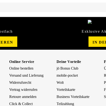
ostfach
Exklusive Ak
IEREN
IN D
Online Service
Deine Vorteile
Online bestellen
jö Bonus Club
Ü
Versand und Lieferung
mobile-pocket
R
Widerrufsrecht
Wolt
P
Vertrag widerrufen
Vorteilskarte
F
Retoure anmelden
Business Vorteilskarte
S
Click & Collect
Teilzahlung