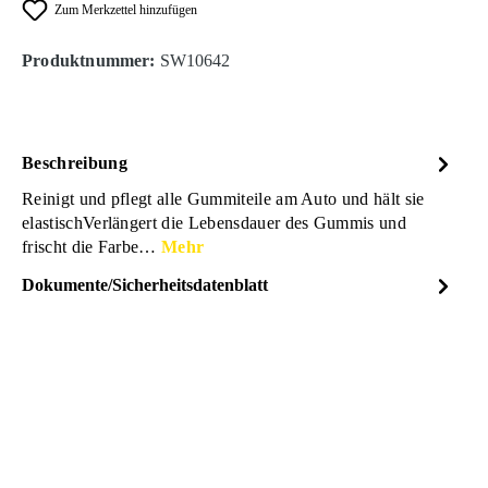
Zum Merkzettel hinzufügen
Produktnummer:
SW10642
Beschreibung
Reinigt und pflegt alle Gummiteile am Auto und hält sie
elastischVerlängert die Lebensdauer des Gummis und
frischt die Farbe…
Mehr
Dokumente/Sicherheitsdatenblatt
Dateiname
SONAX-GummiPflege-
DOWNLOAD
Sicherheitsdatenblatt-
03400000-12610495.pdf