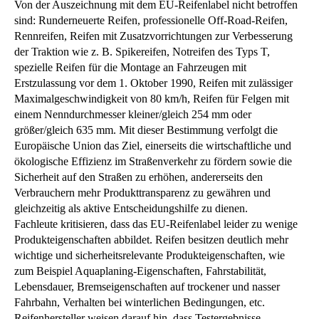
Von der Auszeichnung mit dem EU-Reifenlabel nicht betroffen
sind: Runderneuerte Reifen, professionelle Off-Road-Reifen,
Rennreifen, Reifen mit Zusatzvorrichtungen zur Verbesserung
der Traktion wie z. B. Spikereifen, Notreifen des Typs T,
spezielle Reifen für die Montage an Fahrzeugen mit
Erstzulassung vor dem 1. Oktober 1990, Reifen mit zulässiger
Maximalgeschwindigkeit von 80 km/h, Reifen für Felgen mit
einem Nenndurchmesser kleiner/gleich 254 mm oder
größer/gleich 635 mm. Mit dieser Bestimmung verfolgt die
Europäische Union das Ziel, einerseits die wirtschaftliche und
ökologische Effizienz im Straßenverkehr zu fördern sowie die
Sicherheit auf den Straßen zu erhöhen, andererseits den
Verbrauchern mehr Produkttransparenz zu gewähren und
gleichzeitig als aktive Entscheidungshilfe zu dienen.
Fachleute kritisieren, dass das EU-Reifenlabel leider zu wenige
Produkteigenschaften abbildet. Reifen besitzen deutlich mehr
wichtige und sicherheitsrelevante Produkteigenschaften, wie
zum Beispiel Aquaplaning-Eigenschaften, Fahrstabilität,
Lebensdauer, Bremseigenschaften auf trockener und nasser
Fahrbahn, Verhalten bei winterlichen Bedingungen, etc.
Reifenhersteller weisen darauf hin, dass Testergebnisse