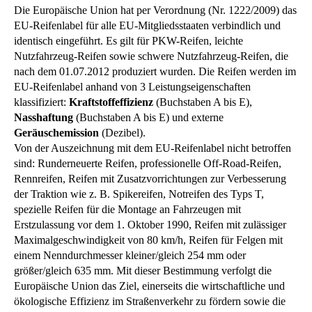
Die Europäische Union hat per Verordnung (Nr. 1222/2009) das
EU-Reifenlabel für alle EU-Mitgliedsstaaten verbindlich und
identisch eingeführt. Es gilt für PKW-Reifen, leichte
Nutzfahrzeug-Reifen sowie schwere Nutzfahrzeug-Reifen, die
nach dem 01.07.2012 produziert wurden. Die Reifen werden im
EU-Reifenlabel anhand von 3 Leistungseigenschaften
klassifiziert:
Kraftstoffeffizienz
(Buchstaben A bis E),
Nasshaftung
(Buchstaben A bis E) und externe
Geräuschemission
(Dezibel).
Von der Auszeichnung mit dem EU-Reifenlabel nicht betroffen
sind: Runderneuerte Reifen, professionelle Off-Road-Reifen,
Rennreifen, Reifen mit Zusatzvorrichtungen zur Verbesserung
der Traktion wie z. B. Spikereifen, Notreifen des Typs T,
spezielle Reifen für die Montage an Fahrzeugen mit
Erstzulassung vor dem 1. Oktober 1990, Reifen mit zulässiger
Maximalgeschwindigkeit von 80 km/h, Reifen für Felgen mit
einem Nenndurchmesser kleiner/gleich 254 mm oder
größer/gleich 635 mm. Mit dieser Bestimmung verfolgt die
Europäische Union das Ziel, einerseits die wirtschaftliche und
ökologische Effizienz im Straßenverkehr zu fördern sowie die