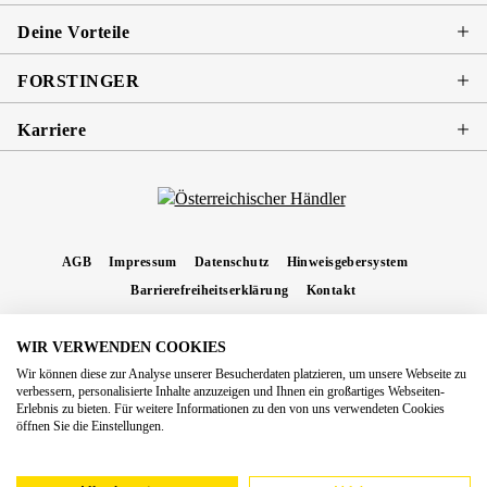
Deine Vorteile
FORSTINGER
Karriere
AGB
Impressum
Datenschutz
Hinweisgebersystem
Barrierefreiheitserklärung
Kontakt
WIR VERWENDEN COOKIES
* Alle Preise inkl. gesetzl. Mehrwertsteuer zzgl.
Versandkosten
und ggf.
Wir können diese zur Analyse unserer Besucherdaten platzieren, um unsere Webseite zu
Nachnahmegebühren, wenn nicht anders angegeben.
verbessern, personalisierte Inhalte anzuzeigen und Ihnen ein großartiges Webseiten-
Erlebnis zu bieten. Für weitere Informationen zu den von uns verwendeten Cookies
Copyright 2026 Forstinger Österreich GmbH
öffnen Sie die Einstellungen.
Königstetter Straße 128 - 134/OG3, 3430 Tulln
Nach geltendem Recht ist Forstinger verpflichtet, seine Kunden auf die Existenz der
europäschen Online-Streitbeilegungs-Plattform hinzuweisen:
webgate.ec.europa.eu/odr