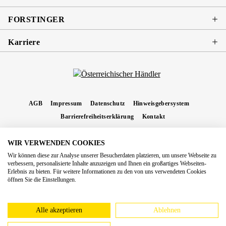
FORSTINGER
Karriere
AGB
Impressum
Datenschutz
Hinweisgebersystem
Barrierefreiheitserklärung
Kontakt
WIR VERWENDEN COOKIES
* Alle Preise inkl. gesetzl. Mehrwertsteuer zzgl.
Versandkosten
und ggf.
Wir können diese zur Analyse unserer Besucherdaten platzieren, um unsere Webseite zu
Nachnahmegebühren, wenn nicht anders angegeben.
verbessern, personalisierte Inhalte anzuzeigen und Ihnen ein großartiges Webseiten-
Erlebnis zu bieten. Für weitere Informationen zu den von uns verwendeten Cookies
Copyright 2026 Forstinger Österreich GmbH
öffnen Sie die Einstellungen.
Königstetter Straße 128 - 134/OG3, 3430 Tulln
Nach geltendem Recht ist Forstinger verpflichtet, seine Kunden auf die Existenz der
europäschen Online-Streitbeilegungs-Plattform hinzuweisen:
webgate.ec.europa.eu/odr
Alle akzeptieren
Ablehnen