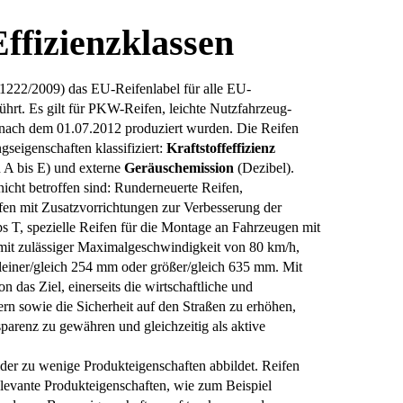
Effizienzklassen
1222/2009) das EU-Reifenlabel für alle EU-
führt. Es gilt für PKW-Reifen, leichte Nutzfahrzeug-
 nach dem 01.07.2012 produziert wurden. Die Reifen
seigenschaften klassifiziert:
Kraftstoffeffizienz
 A bis E) und externe
Geräuschemission
(Dezibel).
cht betroffen sind: Runderneuerte Reifen,
fen mit Zusatzvorrichtungen zur Verbesserung der
ps T, spezielle Reifen für die Montage an Fahrzeugen mit
mit zulässiger Maximalgeschwindigkeit von 80 km/h,
leiner/gleich 254 mm oder größer/gleich 635 mm. Mit
 das Ziel, einerseits die wirtschaftliche und
ern sowie die Sicherheit auf den Straßen zu erhöhen,
parenz zu gewähren und gleichzeitig als aktive
eider zu wenige Produkteigenschaften abbildet. Reifen
elevante Produkteigenschaften, wie zum Beispiel