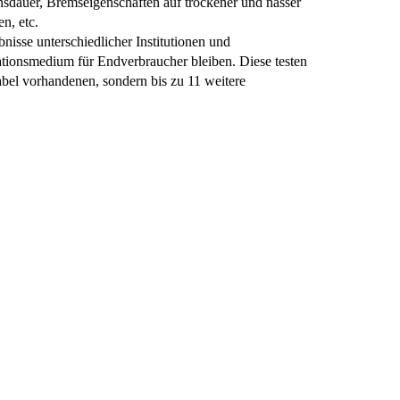
nsdauer, Bremseigenschaften auf trockener und nasser
n, etc.
bnisse unterschiedlicher Institutionen und
mationsmedium für Endverbraucher bleiben. Diese testen
abel vorhandenen, sondern bis zu 11 weitere