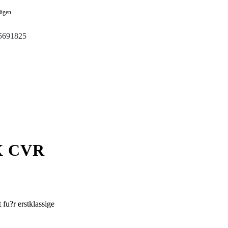
fügen
5691825
X CVR
fu?r erstklassige