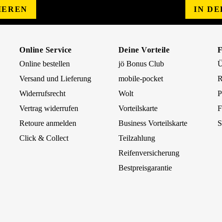
IEREN
IN D
Online Service
Deine Vorteile
Online bestellen
jö Bonus Club
Ü
Versand und Lieferung
mobile-pocket
R
Widerrufsrecht
Wolt
P
Vertrag widerrufen
Vorteilskarte
F
Retoure anmelden
Business Vorteilskarte
S
Click & Collect
Teilzahlung
Reifenversicherung
Bestpreisgarantie