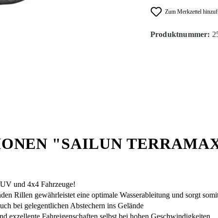
Zum Merkzettel hinzu
Produktnummer:
2
ONEN "SAILUN TERRAMA
 SUV und 4x4 Fahrzeuge!
den Rillen gewährleistet eine optimale Wasserableitung und sorgt somit 
auch bei gelegentlichen Abstechern ins Gelände
und exzellente Fahreigenschaften selbst bei hohen Geschwindigkeiten