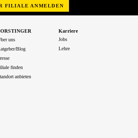
ER FILIALE ANMELDEN
FORSTINGER
Karriere
Jobs
ber uns
Lehre
atgeber/Blog
resse
iliale finden
tandort anbieten