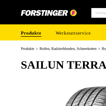
springen
Zur Hauptnavigation springen
Produkte
Werkstattservice
Produkte
Reifen, Radzierblenden, Schneeketten
Re
SAILUN TERRAM
Bildergalerie überspringen