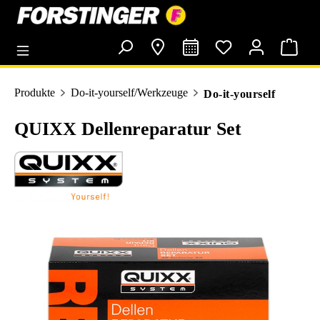
alt springen
Produkte
Do-it-yourself/Werkzeuge
Do-it-yourself
QUIXX Dellenreparatur Set
Bildergalerie überspringen