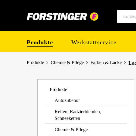
springen
Zur Hauptnavigation springen
Produkte
Werkstattservice
Produkte
Chemie & Pflege
Farben & Lacke
Lac
Produkte
Autozubehör
Reifen, Radzierblenden,
Schneeketten
Chemie & Pflege