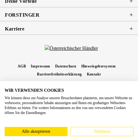
Deine Vorteile
FORSTINGER
Karriere
AGB
Impressum
Datenschutz
Hinweisgebersystem
Barrierefreiheitserklärung
Kontakt
WIR VERWENDEN COOKIES
* Alle Preise inkl. gesetzl. Mehrwertsteuer zzgl.
Versandkosten
und ggf.
Wir können diese zur Analyse unserer Besucherdaten platzieren, um unsere Webseite zu
Nachnahmegebühren, wenn nicht anders angegeben.
verbessern, personalisierte Inhalte anzuzeigen und Ihnen ein großartiges Webseiten-
Erlebnis zu bieten. Für weitere Informationen zu den von uns verwendeten Cookies
Copyright 2026 Forstinger Österreich GmbH
öffnen Sie die Einstellungen.
Königstetter Straße 128 - 134/OG3, 3430 Tulln
Nach geltendem Recht ist Forstinger verpflichtet, seine Kunden auf die Existenz der
europäschen Online-Streitbeilegungs-Plattform hinzuweisen:
webgate.ec.europa.eu/odr
Alle akzeptieren
Ablehnen