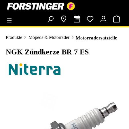
alt springen
Produkte
Mopeds & Motorräder
Motorradersatzteile
NGK Zündkerze BR 7 ES
Bildergalerie überspringen