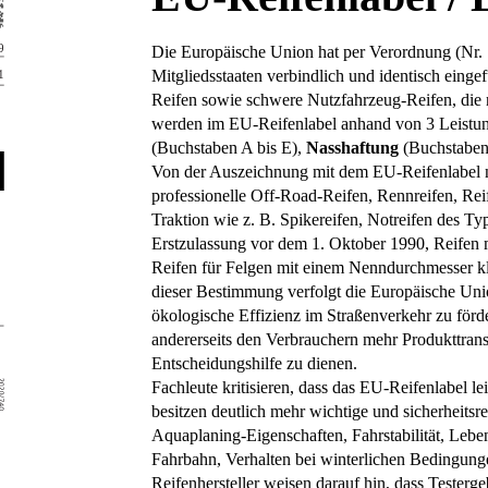
Die Europäische Union hat per Verordnung (Nr. 
Mitgliedsstaaten verbindlich und identisch einge
Reifen sowie schwere Nutzfahrzeug-Reifen, die
werden im EU-Reifenlabel anhand von 3 Leistung
(Buchstaben A bis E),
Nasshaftung
(Buchstaben
Von der Auszeichnung mit dem EU-Reifenlabel ni
professionelle Off-Road-Reifen, Rennreifen, Rei
Traktion wie z. B. Spikereifen, Notreifen des Ty
Erstzulassung vor dem 1. Oktober 1990, Reifen 
Reifen für Felgen mit einem Nenndurchmesser k
dieser Bestimmung verfolgt die Europäische Union
ökologische Effizienz im Straßenverkehr zu förd
andererseits den Verbrauchern mehr Produkttrans
Entscheidungshilfe zu dienen.
Fachleute kritisieren, dass das EU-Reifenlabel l
besitzen deutlich mehr wichtige und sicherheitsr
Aquaplaning-Eigenschaften, Fahrstabilität, Lebe
Fahrbahn, Verhalten bei winterlichen Bedingunge
Reifenhersteller weisen darauf hin, dass Testerge