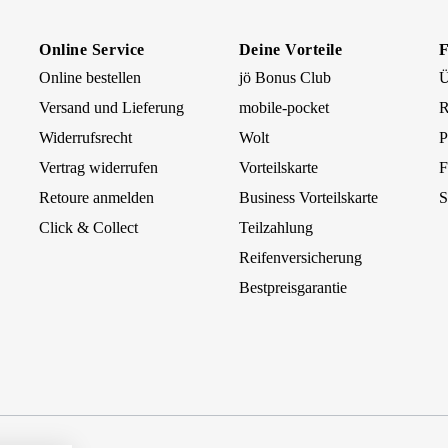
Online Service
Deine Vorteile
Online bestellen
jö Bonus Club
Ü
Versand und Lieferung
mobile-pocket
R
Widerrufsrecht
Wolt
P
Vertrag widerrufen
Vorteilskarte
F
Retoure anmelden
Business Vorteilskarte
S
Click & Collect
Teilzahlung
Reifenversicherung
Bestpreisgarantie