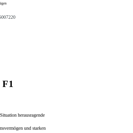
fügen
5007220
 F1
 Situation herausragende
emsvermögen und starken