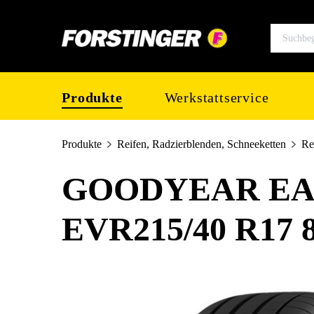
springen
Zur Hauptnavigation springen
Produkte
Werkstattservice
Produkte
Reifen, Radzierblenden, Schneeketten
Re
GOODYEAR EA
EVR215/40 R17 
Bildergalerie überspringen