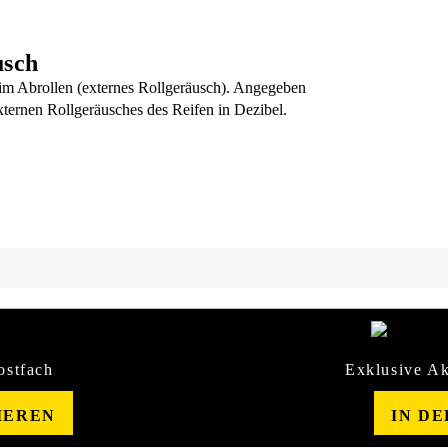
usch
m Abrollen (externes Rollgeräusch). Angegeben
xternen Rollgeräusches des Reifen in Dezibel.
ostfach
Exklusive Ak
IEREN
IN D