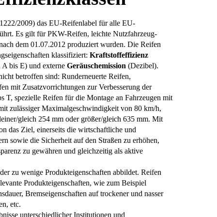
1222/2009) das EU-Reifenlabel für alle EU-
führt. Es gilt für PKW-Reifen, leichte Nutzfahrzeug-
 nach dem 01.07.2012 produziert wurden. Die Reifen
seigenschaften klassifiziert:
Kraftstoffeffizienz
 A bis E) und externe
Geräuschemission
(Dezibel).
cht betroffen sind: Runderneuerte Reifen,
fen mit Zusatzvorrichtungen zur Verbesserung der
ps T, spezielle Reifen für die Montage an Fahrzeugen mit
mit zulässiger Maximalgeschwindigkeit von 80 km/h,
leiner/gleich 254 mm oder größer/gleich 635 mm. Mit
 das Ziel, einerseits die wirtschaftliche und
ern sowie die Sicherheit auf den Straßen zu erhöhen,
parenz zu gewähren und gleichzeitig als aktive
eider zu wenige Produkteigenschaften abbildet. Reifen
elevante Produkteigenschaften, wie zum Beispiel
nsdauer, Bremseigenschaften auf trockener und nasser
n, etc.
bnisse unterschiedlicher Institutionen und