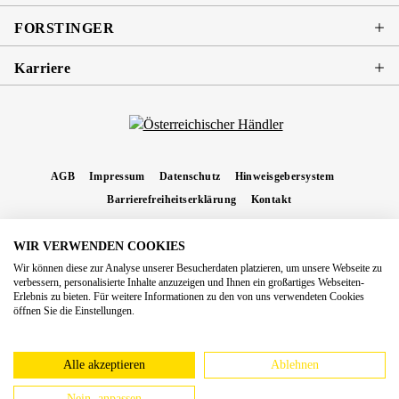
FORSTINGER
Karriere
AGB
Impressum
Datenschutz
Hinweisgebersystem
Barrierefreiheitserklärung
Kontakt
WIR VERWENDEN COOKIES
* Alle Preise inkl. gesetzl. Mehrwertsteuer zzgl.
Versandkosten
und ggf.
Wir können diese zur Analyse unserer Besucherdaten platzieren, um unsere Webseite zu
Nachnahmegebühren, wenn nicht anders angegeben.
verbessern, personalisierte Inhalte anzuzeigen und Ihnen ein großartiges Webseiten-
Erlebnis zu bieten. Für weitere Informationen zu den von uns verwendeten Cookies
Copyright 2026 Forstinger Österreich GmbH
öffnen Sie die Einstellungen.
Königstetter Straße 128 - 134/OG3, 3430 Tulln
Nach geltendem Recht ist Forstinger verpflichtet, seine Kunden auf die Existenz der
europäschen Online-Streitbeilegungs-Plattform hinzuweisen:
webgate.ec.europa.eu/odr
Alle akzeptieren
Ablehnen
Nein, anpassen