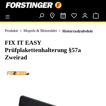
alt springen
Produkte
Mopeds & Motorräder
Motorradzubehör
FIX IT EASY
Prüfplakettenhalterung §57a
Zweirad
Bildergalerie überspringen