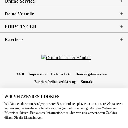
Online Service
Deine Vorteile
FORSTINGER
Karriere
AGB
Impressum
Datenschutz
Hinweisgebersystem
Barrierefreiheitserklärung
Kontakt
WIR VERWENDEN COOKIES
* Alle Preise inkl. gesetzl. Mehrwertsteuer zzgl.
Versandkosten
und ggf.
Wir können diese zur Analyse unserer Besucherdaten platzieren, um unsere Webseite zu
Nachnahmegebühren, wenn nicht anders angegeben.
verbessern, personalisierte Inhalte anzuzeigen und Ihnen ein großartiges Webseiten-
Erlebnis zu bieten. Für weitere Informationen zu den von uns verwendeten Cookies
Copyright 2026 Forstinger Österreich GmbH
öffnen Sie die Einstellungen.
Königstetter Straße 128 - 134/OG3, 3430 Tulln