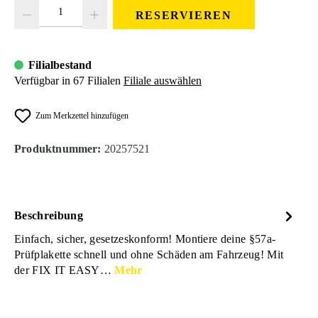
Produkt Anzahl: Gib den gewünschten Wert ein oder benutze die Schaltfläc
RESERVIEREN
Filialbestand
Verfügbar in 67 Filialen
Filiale auswählen
Zum Merkzettel hinzufügen
Produktnummer:
20257521
Beschreibung
Einfach, sicher, gesetzeskonform! Montiere deine §57a-
Prüfplakette schnell und ohne Schäden am Fahrzeug! Mit
der FIX IT EASY…
Mehr