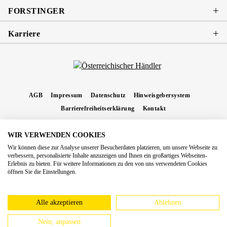
FORSTINGER
Karriere
AGB
Impressum
Datenschutz
Hinweisgebersystem
Barrierefreiheitserklärung
Kontakt
WIR VERWENDEN COOKIES
* Alle Preise inkl. gesetzl. Mehrwertsteuer zzgl.
Versandkosten
und ggf.
Wir können diese zur Analyse unserer Besucherdaten platzieren, um unsere Webseite zu
Nachnahmegebühren, wenn nicht anders angegeben.
verbessern, personalisierte Inhalte anzuzeigen und Ihnen ein großartiges Webseiten-
Erlebnis zu bieten. Für weitere Informationen zu den von uns verwendeten Cookies
Copyright 2026 Forstinger Österreich GmbH
öffnen Sie die Einstellungen.
Königstetter Straße 128 - 134/OG3, 3430 Tulln
Nach geltendem Recht ist Forstinger verpflichtet, seine Kunden auf die Existenz der
europäschen Online-Streitbeilegungs-Plattform hinzuweisen:
webgate.ec.europa.eu/odr
Alle akzeptieren
Ablehnen
Nein, anpassen