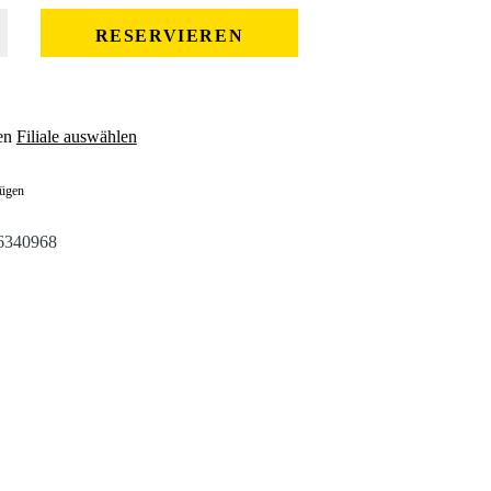
 gewünschten Wert ein oder benutze die Schaltflächen um die Anzahl zu erhöhe
RESERVIEREN
en
Filiale auswählen
fügen
6340968