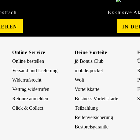
ostfach
Exklusive Ak
IEREN
IN D
Online Service
Deine Vorteile
Online bestellen
jö Bonus Club
Ü
Versand und Lieferung
mobile-pocket
R
Widerrufsrecht
Wolt
P
Vertrag widerrufen
Vorteilskarte
F
Retoure anmelden
Business Vorteilskarte
S
Click & Collect
Teilzahlung
Reifenversicherung
Bestpreisgarantie