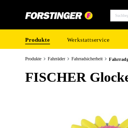
springen
Zur Hauptnavigation springen
Produkte
Werkstattservice
Produkte
Fahrräder
Fahrradsicherheit
Fahrrad
FISCHER Glock
Bildergalerie überspringen