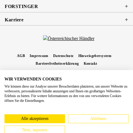
FORSTINGER
Karriere
AGB
Impressum
Datenschutz
Hinweisgebersystem
Barrierefreiheitserklärung
Kontakt
WIR VERWENDEN COOKIES
* Alle Preise inkl. gesetzl. Mehrwertsteuer zzgl.
Versandkosten
und ggf.
Wir können diese zur Analyse unserer Besucherdaten platzieren, um unsere Webseite zu
Nachnahmegebühren, wenn nicht anders angegeben.
verbessern, personalisierte Inhalte anzuzeigen und Ihnen ein großartiges Webseiten-
Erlebnis zu bieten. Für weitere Informationen zu den von uns verwendeten Cookies
Copyright 2026 Forstinger Österreich GmbH
öffnen Sie die Einstellungen.
Königstetter Straße 128 - 134/OG3, 3430 Tulln
Nach geltendem Recht ist Forstinger verpflichtet, seine Kunden auf die Existenz der
europäschen Online-Streitbeilegungs-Plattform hinzuweisen:
webgate.ec.europa.eu/odr
Alle akzeptieren
Ablehnen
Nein, anpassen