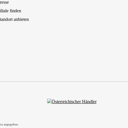
resse
iliale finden
tandort anbieten
rs angegeben.