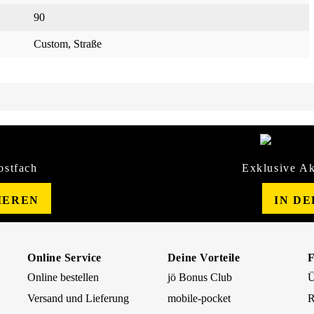
90
Custom
, Straße
ostfach
Exklusive Ak
IEREN
IN D
Online Service
Deine Vorteile
Online bestellen
jö Bonus Club
Ü
Versand und Lieferung
mobile-pocket
R