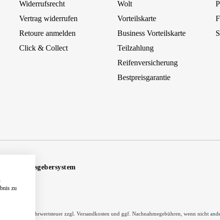
Widerrufsrecht
Wolt
P
Vertrag widerrufen
Vorteilskarte
F
Retoure anmelden
Business Vorteilskarte
S
Click & Collect
Teilzahlung
Reifenversicherung
Bestpreisgarantie
Hinweisgebersystem
u
ebnis zu
inkl. gesetzl. Mehrwertsteuer zzgl.
Versandkosten
und ggf. Nachnahmegebühren, wenn nicht ande