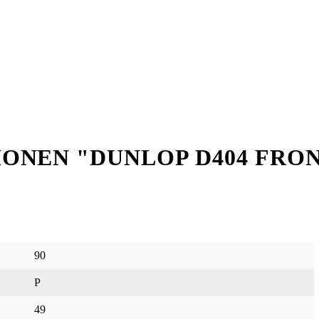
NEN "DUNLOP D404 FRONT 
90
P
49