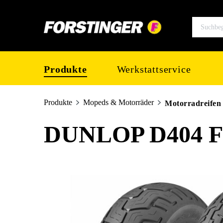
springen
Zur Hauptnavigation springen
Produkte
Werkstattservice
Produkte
Mopeds & Motorräder
Motorradreifen
DUNLOP D404 FR
Bildergalerie überspringen