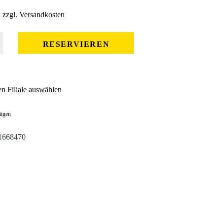
. zzgl. Versandkosten
 gewünschten Wert ein oder benutze die Schaltflächen um die Anzahl zu erhöhe
RESERVIEREN
en
Filiale auswählen
fügen
1668470