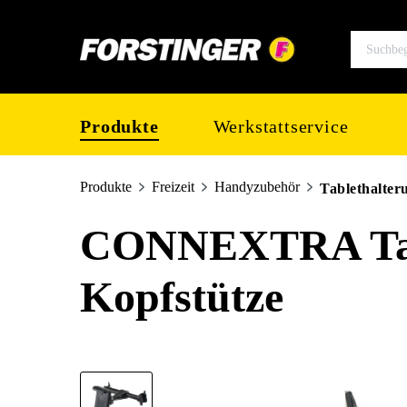
springen
Zur Hauptnavigation springen
Produkte
Werkstattservice
Produkte
Freizeit
Handyzubehör
Tablethalter
CONNEXTRA Tabl
Kopfstütze
Bildergalerie überspringen