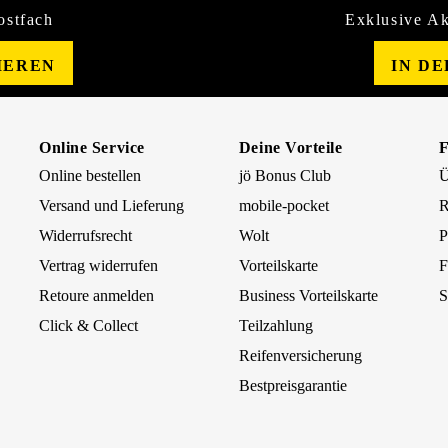
ostfach
Exklusive Ak
IEREN
IN D
Online Service
Deine Vorteile
Online bestellen
jö Bonus Club
Ü
Versand und Lieferung
mobile-pocket
R
Widerrufsrecht
Wolt
P
Vertrag widerrufen
Vorteilskarte
F
Retoure anmelden
Business Vorteilskarte
S
Click & Collect
Teilzahlung
Reifenversicherung
Bestpreisgarantie