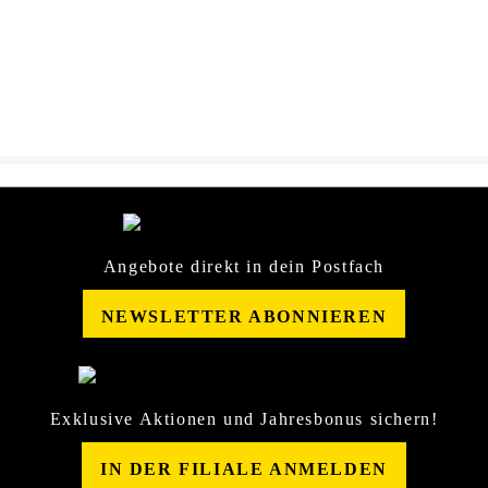
DOWNLOAD
QuickDetailer-
Sicherheitsdatenblatt-
25684711.pdf
Angebote direkt in dein Postfach
NEWSLETTER ABONNIEREN
Exklusive Aktionen und Jahresbonus sichern!
IN DER FILIALE ANMELDEN