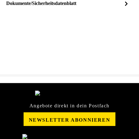
Dokumente/Sicherheitsdatenblatt
Dateiname
ChemicalGuys-MrPink-
DOWNLOAD
CarShampoo-
Sicherheitsdatenblatt-
25684704.pdf
Angebote direkt in dein Postfach
NEWSLETTER ABONNIEREN