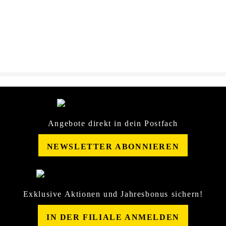
DOWNLOAD
LeatherQuickDetailer-
Sicherheitsdatenblatt-
25663464.pdf
Angebote direkt in dein Postfach
NEWSLETTER ABONNIEREN
Exklusive Aktionen und Jahresbonus sichern!
IN DER FILIALE ANMELDEN