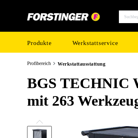
springen
Zur Hauptnavigation springen
Produkte
Werkstattservice
Profibereich
Werkstattausstattung
BGS TECHNIC We
mit 263 Werkzeu
Bildergalerie überspringen