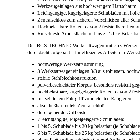
Werkzeugeinlagen aus hochwertigem Hartschaum
Leichtgängige, kugelgelagerte Schubladen mit hohe
Zentralschloss zum sicheren Verschließen aller Sch
Hochbelastbare Rollen, davon 2 feststellbare Lenkr
Rutschfeste Arbeitsfläche mit bis zu 50 kg Belastbar
Der BGS TECHNIC Werkstattwagen mit 263 Werkzeugen i
durchdacht aufgebaut – für effizientes Arbeiten in Werkst
hochwertige Werkstattausführung
3 Werkstattwageneinlagen 3/3 aus robustem, hoc
stabile Stahlblechkonstruktion
pulverbeschichteter Korpus, besonders resistent geg
hochbelastbare, kugelgelagerte Rollen, davon 2 fest
mit seitlichem Fahrgriff zum leichten Rangieren
abschließbar mittels Zentralschloß
durchgehende Griffleisten
7 leichtgängige, kugelgelagerte Schubladen:
1 bis 5. Schublade bis 20 kg belastbar (je Schublade
6 bis 7. Schublade bis 25 kg belastbar (je Schublade
obere Platte mit rutschfester Gummi Auflage, belast