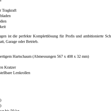
r Tragkraft
ubladen
ollen
keit
st die perfekte Komplettlösung für Profis und ambitionierte Schr
att, Garage oder Betrieb.
hwertigem Hartschaum (Abmessungen 567 x 408 x 32 mm)
en Kratzer
stellbare Lenkrollen
)
)
bar bis 50 kg