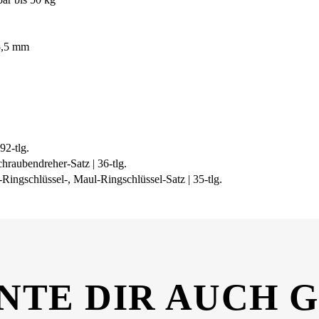
5,5 mm
92-tlg.
raubendreher-Satz | 36-tlg.
ingschlüssel-, Maul-Ringschlüssel-Satz | 35-tlg.
NTE DIR AUCH 