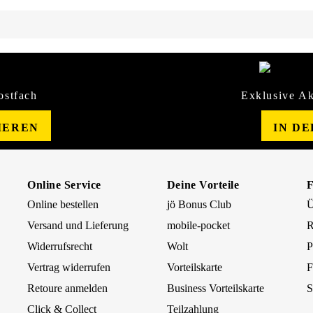
ostfach
Exklusive Ak
IEREN
IN D
Online Service
Deine Vorteile
Online bestellen
jö Bonus Club
Ü
Versand und Lieferung
mobile-pocket
R
Widerrufsrecht
Wolt
P
Vertrag widerrufen
Vorteilskarte
F
Retoure anmelden
Business Vorteilskarte
S
Click & Collect
Teilzahlung