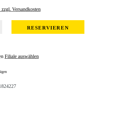
. zzgl. Versandkosten
 gewünschten Wert ein oder benutze die Schaltflächen um die Anzahl zu erhöhe
RESERVIEREN
en
Filiale auswählen
fügen
1824227