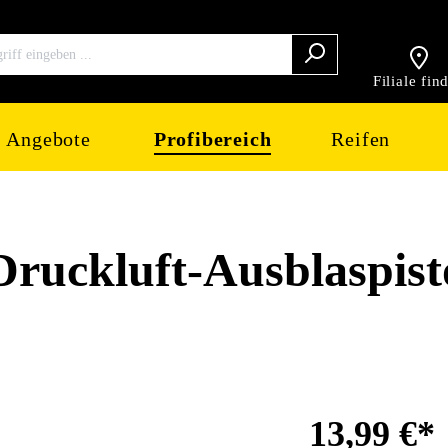
Filiale fin
Angebote
Profibereich
Reifen
ckluft-Ausblaspisto
13,99 €*