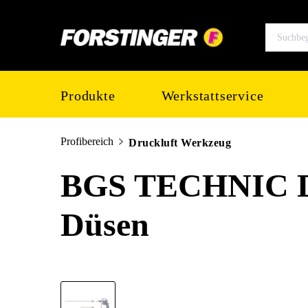
springen
Zur Hauptnavigation springen
Produkte
Werkstattservice
Profibereich
Druckluft Werkzeug
BGS TECHNIC Dru
Düsen
Bildergalerie überspringen