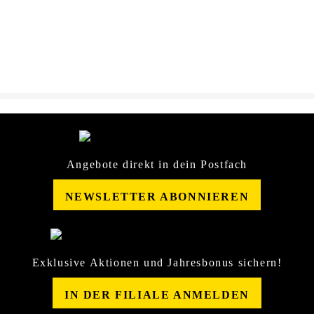
DOWNLOAD
Scheibenreiniger-Vaiolett-
5Liter-Sicherheitsdatenblatt-
25690729.pdf
Angebote direkt in dein Postfach
NEWSLETTER ABONNIEREN
Exklusive Aktionen und Jahresbonus sichern!
IN DER FILIALE ANMELDEN