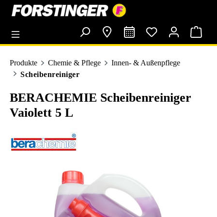
alt springen
Produkte
Chemie & Pflege
Innen- & Außenpflege
Scheibenreiniger
BERACHEMIE Scheibenreiniger
Vaiolett 5 L
Bildergalerie überspringen