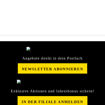
ARMOR_ALL_Shield+Cera
DOWNLOAD
mic_Felgenreiniger_Sicherhei
tsdatenblatt_92500_25036763
.pdf
Angebote direkt in dein Postfach
NEWSLETTER ABONNIEREN
Exklusive Aktionen und Jahresbonus sichern!
IN DER FILIALE ANMELDEN