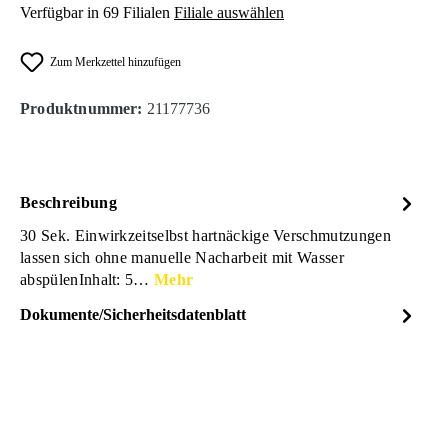
Verfügbar in 69 Filialen
Filiale auswählen
Zum Merkzettel hinzufügen
Produktnummer:
21177736
Beschreibung
30 Sek. Einwirkzeitselbst hartnäckige Verschmutzungen
lassen sich ohne manuelle Nacharbeit mit Wasser
abspülenInhalt: 5…
Mehr
Dokumente/Sicherheitsdatenblatt
Dateiname
ArmorAll_ExtremFelgenund
DOWNLOAD
Reifenreiniger_Sicherheitsdat
enblatt_21177736.pdf