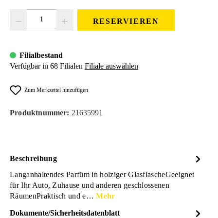
Produkt Anzahl: Gib den gewünschten Wert ein oder benutze die Schaltfläc
RESERVIEREN
Filialbestand
Verfügbar in 68 Filialen
Filiale auswählen
Zum Merkzettel hinzufügen
Produktnummer:
21635991
Beschreibung
Langanhaltendes Parfüm in holziger GlasflascheGeeignet
für Ihr Auto, Zuhause und anderen geschlossenen
RäumenPraktisch und e…
Mehr
Dokumente/Sicherheitsdatenblatt