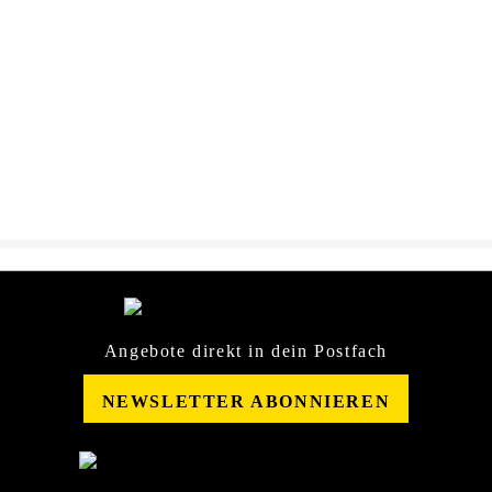
Dateiname
AREON-Duftflasche-
DOWNLOAD
SportLuxPlatinum-
Sicherheitsdatenblatt-
21635991.pdf
Angebote direkt in dein Postfach
NEWSLETTER ABONNIEREN