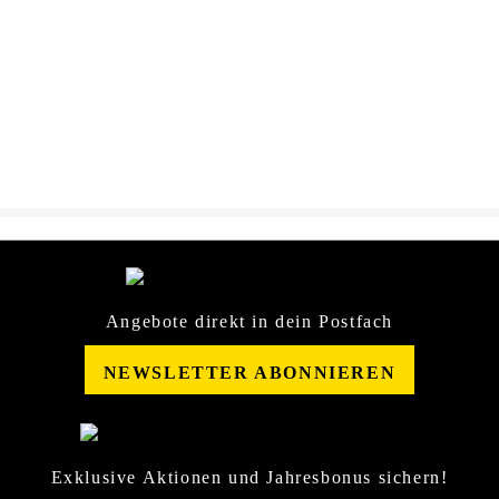
Dateiname
AREON-Duftblatt-
DOWNLOAD
SportLuxGold-
Sicherheitsdatenblatt-
21635809.pdf
Angebote direkt in dein Postfach
NEWSLETTER ABONNIEREN
Exklusive Aktionen und Jahresbonus sichern!