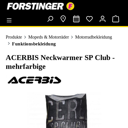
alt springen
Produkte
Mopeds & Motorräder
Motorradbekleidung
Funktionsbekleidung
ACERBIS Neckwarmer SP Club -
mehrfarbige
Bildergalerie überspringen