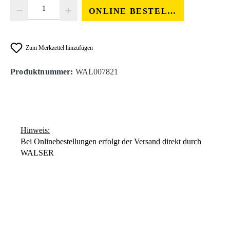
Produkt Anzahl: Gib den gewünschten Wert ein oder benutze die Schaltfläc
ONLINE BESTELLEN
Zum Merkzettel hinzufügen
Produktnummer:
WAL007821
Hinweis:
Bei Onlinebestellungen erfolgt der Versand direkt durch
WALSER