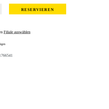
 gewünschten Wert ein oder benutze die Schaltflächen um die Anzahl zu erhöhe
RESERVIEREN
en
Filiale auswählen
fügen
1766541