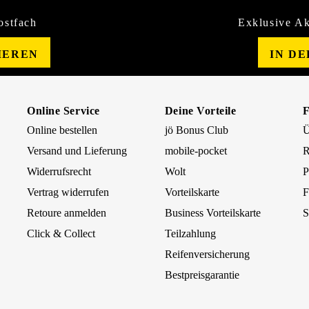
ostfach
Exklusive Ak
IEREN
IN D
Online Service
Deine Vorteile
Online bestellen
jö Bonus Club
Ü
Versand und Lieferung
mobile-pocket
R
Widerrufsrecht
Wolt
P
Vertrag widerrufen
Vorteilskarte
F
Retoure anmelden
Business Vorteilskarte
S
Click & Collect
Teilzahlung
Reifenversicherung
Bestpreisgarantie