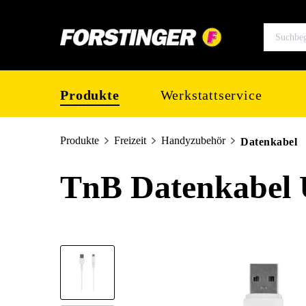
springen
Zur Hauptnavigation springen
Produkte
Werkstattservice
Produkte
Freizeit
Handyzubehör
Datenkabel
TnB Datenkabel
Bildergalerie überspringen