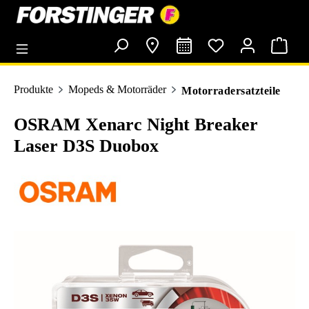
alt springen
Produkte
Mopeds & Motorräder
Motorradersatzteile
OSRAM Xenarc Night Breaker
Laser D3S Duobox
Bildergalerie überspringen