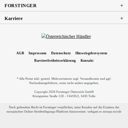
FORSTINGER
Karriere
AGB
Impressum
Datenschutz
Hinweisgebersystem
Barrierefreiheitserklärung
Kontakt
* Alle Preise inkl. gesetzl. Mehrwertsteuer zzgl.
Versandkosten
und ggf.
Nachnahmegebühren, wenn nicht anders angegeben.
Copyright 2026 Forstinger Österreich GmbH
Königstetter Straße 128 - 134/OG3, 3430 Tulln
Nach geltendem Recht ist Forstinger verpflichtet, seine Kunden auf die Existenz der
europäschen Online-Streitbeilegungs-Plattform hinzuweisen:
webgate.ec.europa.eu/odr