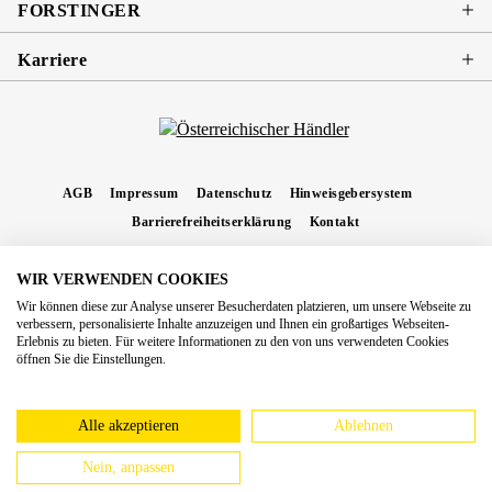
FORSTINGER
Karriere
AGB
Impressum
Datenschutz
Hinweisgebersystem
Barrierefreiheitserklärung
Kontakt
WIR VERWENDEN COOKIES
* Alle Preise inkl. gesetzl. Mehrwertsteuer zzgl.
Versandkosten
und ggf.
Wir können diese zur Analyse unserer Besucherdaten platzieren, um unsere Webseite zu
Nachnahmegebühren, wenn nicht anders angegeben.
verbessern, personalisierte Inhalte anzuzeigen und Ihnen ein großartiges Webseiten-
Erlebnis zu bieten. Für weitere Informationen zu den von uns verwendeten Cookies
Copyright 2026 Forstinger Österreich GmbH
öffnen Sie die Einstellungen.
Königstetter Straße 128 - 134/OG3, 3430 Tulln
Nach geltendem Recht ist Forstinger verpflichtet, seine Kunden auf die Existenz der
europäschen Online-Streitbeilegungs-Plattform hinzuweisen:
webgate.ec.europa.eu/odr
Alle akzeptieren
Ablehnen
Nein, anpassen