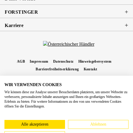
FORSTINGER
Karriere
AGB
Impressum
Datenschutz
Hinweisgebersystem
Barrierefreiheitserklärung
Kontakt
WIR VERWENDEN COOKIES
* Alle Preise inkl. gesetzl. Mehrwertsteuer zzgl.
Versandkosten
und ggf.
Wir können diese zur Analyse unserer Besucherdaten platzieren, um unsere Webseite zu
Nachnahmegebühren, wenn nicht anders angegeben.
verbessern, personalisierte Inhalte anzuzeigen und Ihnen ein großartiges Webseiten-
Erlebnis zu bieten. Für weitere Informationen zu den von uns verwendeten Cookies
Copyright 2026 Forstinger Österreich GmbH
öffnen Sie die Einstellungen.
Königstetter Straße 128 - 134/OG3, 3430 Tulln
Nach geltendem Recht ist Forstinger verpflichtet, seine Kunden auf die Existenz der
europäschen Online-Streitbeilegungs-Plattform hinzuweisen:
webgate.ec.europa.eu/odr
Alle akzeptieren
Ablehnen